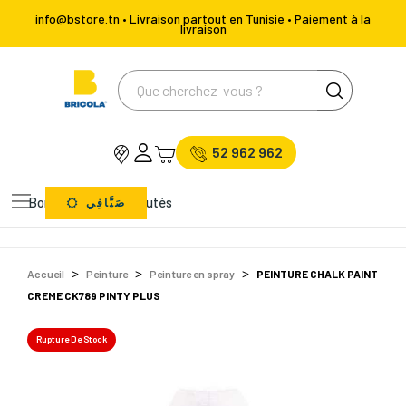
info@bstore.tn • Livraison partout en Tunisie • Paiement à la
livraison
52 962 962
Bons Plans
Nouveautés
صَيَّافِي
Accueil
Peinture
Peinture en spray
PEINTURE CHALK PAINT
CREME CK789 PINTY PLUS
Rupture De Stock