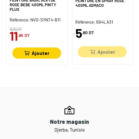
PEINTURE EN SPRAY ROSE
ROSE BEBE 400ML PINTY
400ML ASMACO
PLUS
Référence: NVS-SYNT4-B11
Référence: 664LA31
5
13,30 DT
11
,80
DT
,95
DT
Ajouter
Ajouter
Notre magasin
Djerba, Tunisie