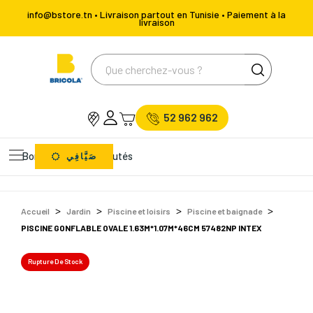
info@bstore.tn • Livraison partout en Tunisie • Paiement à la
livraison
52 962 962
Bons Plans
Nouveautés
صَيَّافِي
Accueil
Jardin
Piscine et loisirs
Piscine et baignade
PISCINE GONFLABLE OVALE 1.63M*1.07M*46CM 57482NP INTEX
Rupture De Stock