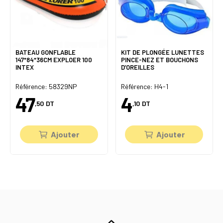
BATEAU GONFLABLE
KIT DE PLONGÉE LUNETTES
147*84*36CM EXPLOER 100
PINCE-NEZ ET BOUCHONS
INTEX
D’OREILLES
Référence: 58329NP
Référence: H4-1
47
4
,50
DT
,10
DT
Ajouter
Ajouter