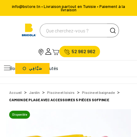
info@bstore.tn • Livraison partout en Tunisie • Paiement à la
livraison
52 962 962
Bons Plans
Nouveautés
صَيَّافِي
Accueil
Jardin
Piscine et loisirs
Piscine et baignade
CAMION DE PLAGE AVEC ACCESSOIRES 5 PIÈCES SOFPINCE
Disponible