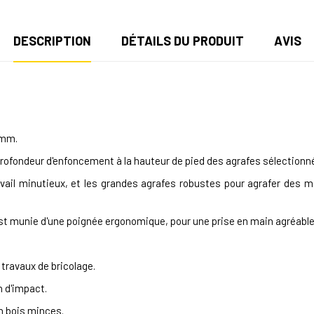
DESCRIPTION
DÉTAILS DU PRODUIT
AVIS
4mm.
profondeur d'enfoncement à la hauteur de pied des agrafes sélectionn
ravail minutieux, et les grandes agrafes robustes pour agrafer des ma
est munie d'une poignée ergonomique, pour une prise en main agréabl
e travaux de bricolage.
n d'impact.
en bois minces.