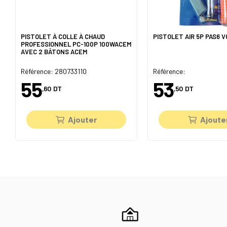
PISTOLET À COLLE À CHAUD
PISTOLET AIR 5P PAS6 
PROFESSIONNEL PC-100P 100WACEM
AVEC 2 BÂTONS ACEM
Référence: 280733110
Référence:
55
53
,60
DT
,50
DT
Ajouter
Ajoute