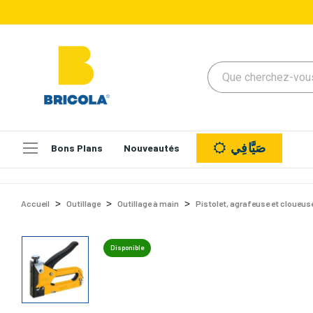
صَيَّافِي
Bons Plans
Nouveautés
Accueil
Outillage
Outillage à main
Pistolet, agrafeuse et cloueus
Disponible