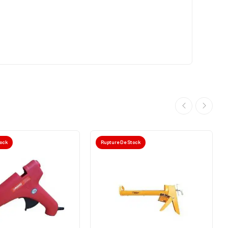
tock
Rupture De Stock