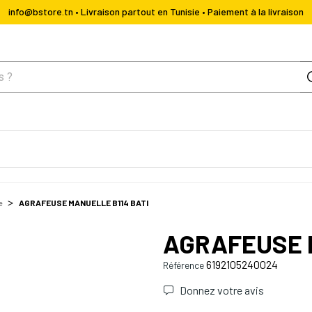
info@bstore.tn • Livraison partout en Tunisie • Paiement à la livraison
e
AGRAFEUSE MANUELLE B114 BATI
AGRAFEUSE M
6192105240024
Référence
Donnez votre avis