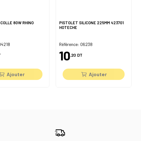
 COLLE 80W RHINO
PISTOLET SILICONE 225MM 423701
HOTECHE
O4218
Référence: 06238
10
T
,20
DT
Ajouter
Ajouter