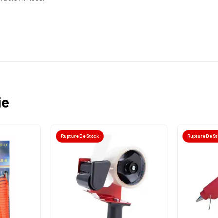
ie
Rupture De Stock
Rupture De S