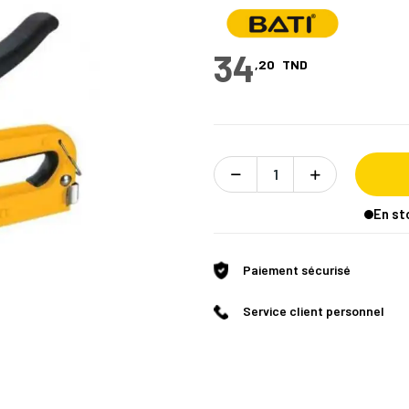
34
,20
TND
En st
Paiement sécurisé
Service client personnel