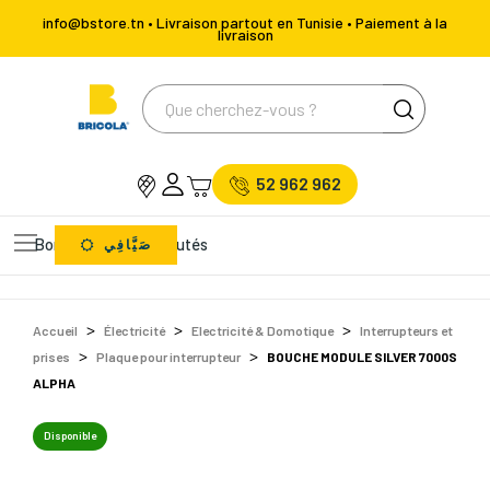
info@bstore.tn • Livraison partout en Tunisie • Paiement à la
livraison
52 962 962
Bons Plans
Nouveautés
صَيَّافِي
Accueil
Électricité
Electricité & Domotique
Interrupteurs et
prises
Plaque pour interrupteur
BOUCHE MODULE SILVER 7000S
ALPHA
Disponible