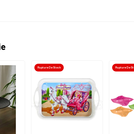
ie
Rupture De Stock
Rupture De S