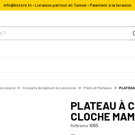
info@bstore.tn • Livraison partout en Tunisie • Paiement à la livraison
de cuisine
Couverts de table et Accessoires
Plats et Plateaux
PLATEAU 
PLATEAU À C
CLOCHE MAM
1065
Référence