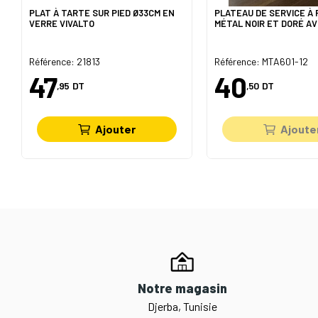
PLAT À TARTE SUR PIED Ø33CM EN
PLATEAU DE SERVICE À 
VERRE VIVALTO
MÉTAL NOIR ET DORÉ AV
Référence: 21813
Référence: MTA601-12
47
40
,95
DT
,50
DT
Ajouter
Ajoute
Notre magasin
Djerba, Tunisie