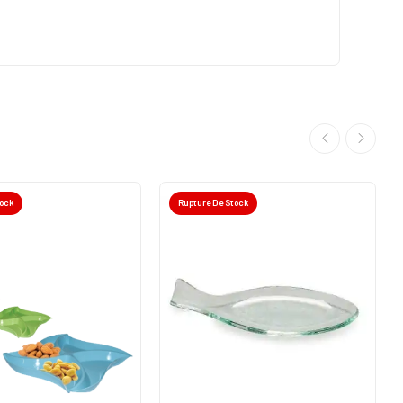
tock
Rupture De Stock