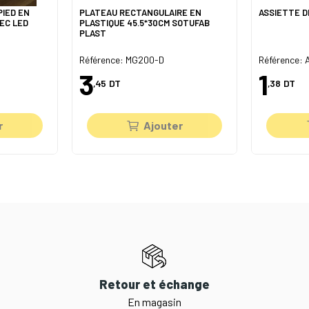
PIED EN
PLATEAU RECTANGULAIRE EN
ASSIETTE D
EC LED
PLASTIQUE 45.5*30CM SOTUFAB
PLAST
Référence: MG200-D
Référence:
3
1
,45
DT
,38
DT
r
Ajouter
Retour et échange
En magasin