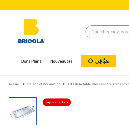
صَيَّافِي
Bons Plans
Nouveautés
Accueil
Maison et Décoration
Arts de la table, vaisselle et ustensiles 
Rupture De Stock