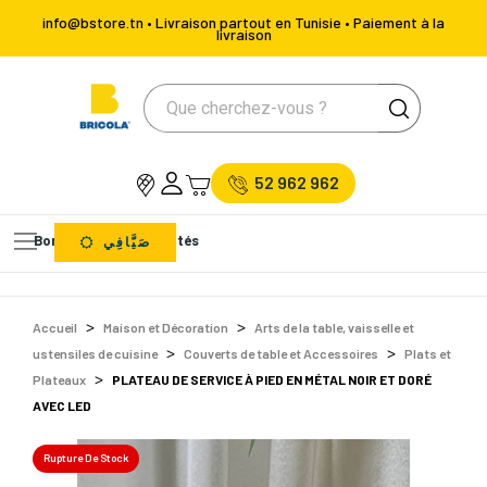
info@bstore.tn • Livraison partout en Tunisie • Paiement à la
livraison
52 962 962
Bons Plans
Nouveautés
صَيَّافِي
Accueil
Maison et Décoration
Arts de la table, vaisselle et
ustensiles de cuisine
Couverts de table et Accessoires
Plats et
Plateaux
PLATEAU DE SERVICE À PIED EN MÉTAL NOIR ET DORÉ
AVEC LED
Rupture De Stock