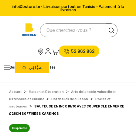
info@bstore.tn • Livraison partout en Tunisie • Paiement à la
livraison
52 962 962
Bons Plans
Nouveautés
صَيَّافِي
Accueil
Maison et Décoration
Arts de la table, vaisselle et
ustensiles de cuisine
Ustensiles de cuisson
Poêles et
sauteuses
SAUTEUSE EN INOX 18/10 AVEC COUVERCLE EN VERRE
Ø26CM SOFFINESS KARKMOS
Disponible