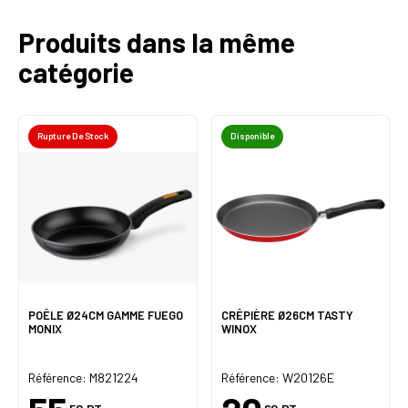
Produits dans la même
catégorie
Rupture De Stock
Disponible
POÊLE Ø24CM GAMME FUEGO
CRÊPIÈRE Ø26CM TASTY
MONIX
WINOX
Référence: M821224
Référence: W20126E