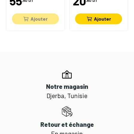
55
20
,50
DT
,60
DT
Ajouter
Ajouter
Notre magasin
Djerba, Tunisie
Retour et échange
En magasin