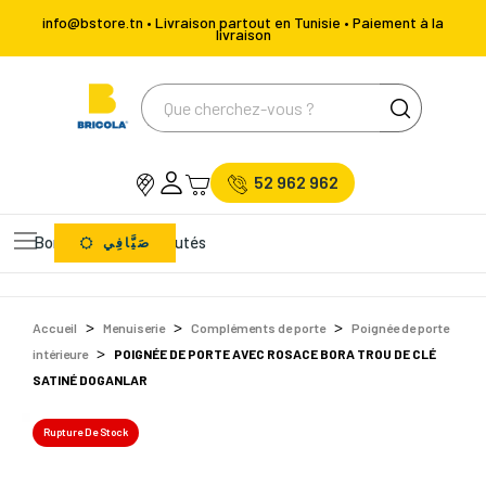
info@bstore.tn • Livraison partout en Tunisie • Paiement à la
livraison
52 962 962
Bons Plans
Nouveautés
صَيَّافِي
Accueil
Menuiserie
Compléments de porte
Poignée de porte
intérieure
POIGNÉE DE PORTE AVEC ROSACE BORA TROU DE CLÉ
SATINÉ DOGANLAR
Rupture De Stock