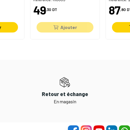
49
87
,30
DT
,80
D
r
Ajouter
Retour et échange
En magasin