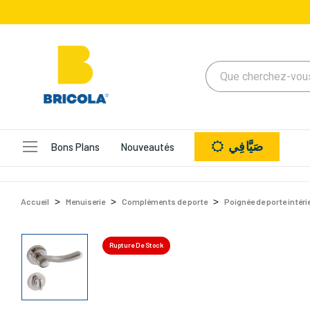
صَيَّافِي
Bons Plans
Nouveautés
Accueil
Menuiserie
Compléments de porte
Poignée de porte intéri
Rupture De Stock