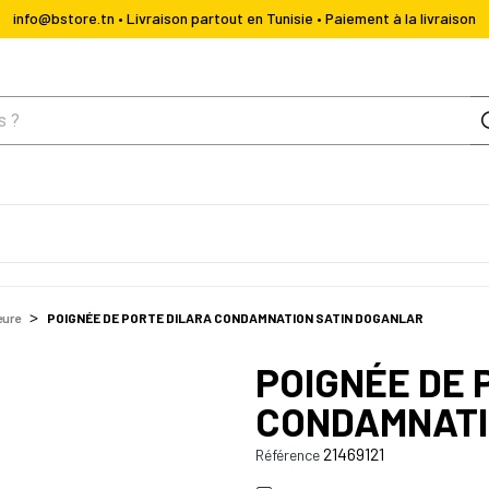
info@bstore.tn • Livraison partout en Tunisie • Paiement à la livraison
eure
POIGNÉE DE PORTE DILARA CONDAMNATION SATIN DOGANLAR
POIGNÉE DE 
CONDAMNATI
21469121
Référence