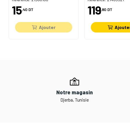
15
119
,40
DT
,80
DT
Ajouter
Ajoute
Notre magasin
Djerba, Tunisie