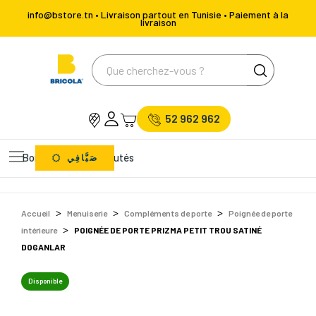
info@bstore.tn • Livraison partout en Tunisie • Paiement à la
livraison
52 962 962
Bons Plans
Nouveautés
صَيَّافِي
Accueil
Menuiserie
Compléments de porte
Poignée de porte
intérieure
POIGNÉE DE PORTE PRIZMA PETIT TROU SATINÉ
DOGANLAR
Disponible