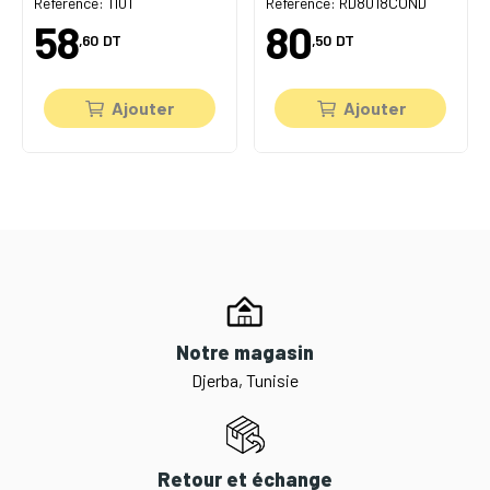
Référence: 1101
Référence: RD8018COND
58
80
,60
DT
,50
DT
Ajouter
Ajouter
Notre magasin
Djerba, Tunisie
Retour et échange