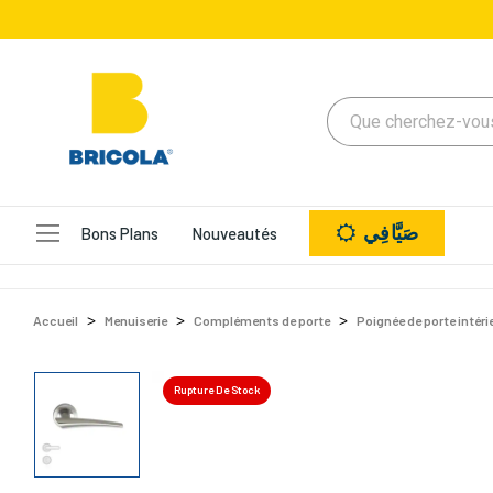
صَيَّافِي
Bons Plans
Nouveautés
Accueil
Menuiserie
Compléments de porte
Poignée de porte intéri
Rupture De Stock