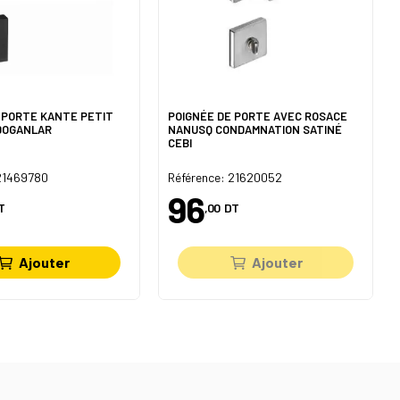
 PORTE KANTE PETIT
POIGNÉE DE PORTE AVEC ROSACE
 DOGANLAR
NANUSQ CONDAMNATION SATINÉ
CEBI
 21469780
Référence: 21620052
96
T
,00
DT
Ajouter
Ajouter