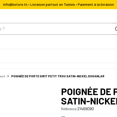
info@bstore.tn • Livraison partout en Tunisie • Paiement à la livraison
eure
POIGNÉE DE PORTE GIRIT PETIT TROU SATIN-NICKEL DOGANLAR
POIGNÉE DE 
SATIN-NICK
21469090
Référence