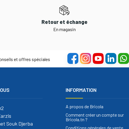
Retour et échange
En magasin
nseils et offres spéciales
NOUS
INFORMATION
A propos de Bricola
m2
Comment créer un compte sur
arzis
Bricola.tn ?
et Souk Djerba
Conditions générales de vente