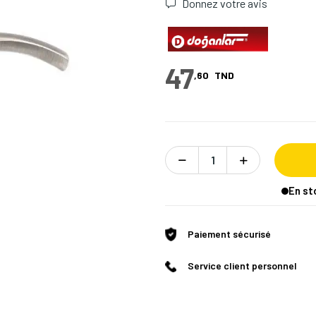
Donnez votre avis
47
,60
TND
En st
Paiement sécurisé
Service client personnel