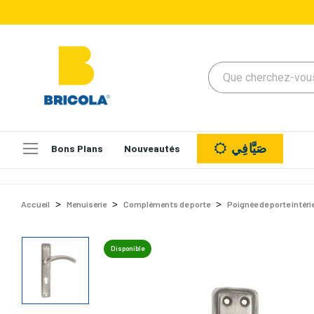
صَيَّافِي
Bons Plans
Nouveautés
Accueil
Menuiserie
Compléments de porte
Poignée de porte intéri
Disponible