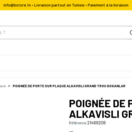
info@bstore.tn • Livraison partout en Tunisie • Paiement à la livraison
eure
POIGNÉE DE PORTE SUR PLAQUE ALKAVISLI GRAND TROU DOGANLAR
POIGNÉE DE 
ALKAVISLI 
21469206
Référence