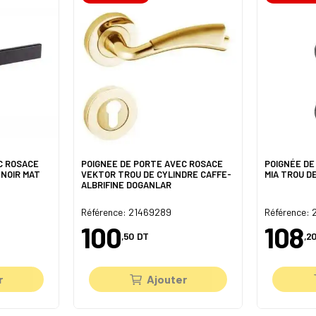
C ROSACE
POIGNEE DE PORTE AVEC ROSACE
POIGNÉE DE
 NOIR MAT
VEKTOR TROU DE CYLINDRE CAFFE-
MIA TROU D
ALBRIFINE DOGANLAR
Référence: 21469289
Référence: 
100
108
,50
DT
,20
r
Ajouter