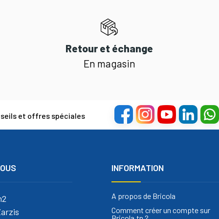
Retour et échange
En magasin
eils et offres spéciales
NOUS
INFORMATION
A propos de Bricola
m2
Comment créer un compte sur
arzis
Bricola.tn ?