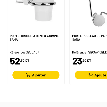
PORTE-BROSSE À DENTS YASMINE
PORTE ROULEAU DE PAP
SANA
SANA
Référence: SB30A04
Référence: SB05A10BLI
52
23
,50
DT
,80
DT
Ajouter
Ajoute