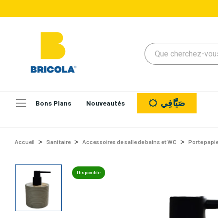
صَيَّافِي
Bons Plans
Nouveautés
Accueil
Sanitaire
Accessoires de salle de bains et WC
Porte papie
Disponible