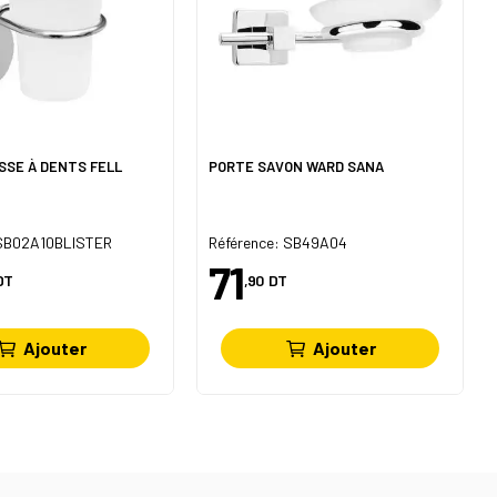
SSE À DENTS FELL
PORTE SAVON WARD SANA
 SB02A10BLISTER
Référence: SB49A04
71
DT
,90
DT
Ajouter
Ajouter