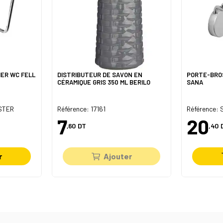
IER WC FELL
DISTRIBUTEUR DE SAVON EN
PORTE-BRO
CÉRAMIQUE GRIS 350 ML BERILO
SANA
STER
Référence: 17161
Référence:
7
20
,60
DT
,40
r
Ajouter