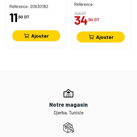
Référence:
Référence: 20630182
11
41,20 DT
34
,50
DT
,50
DT
Ajouter
Ajouter
Notre magasin
Djerba, Tunisie