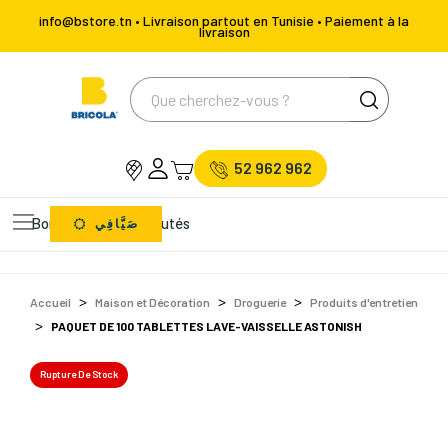
info@bstore.tn • Livraison partout en Tunisie • Paiement à la
livraison
52 962 962
Bons Plans
Nouveautés
صَيَّافِي
Accueil
Maison et Décoration
Droguerie
Produits d'entretien
PAQUET DE 100 TABLETTES LAVE-VAISSELLE ASTONISH
Rupture De Stock