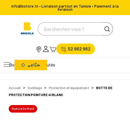
info@bstore.tn • Livraison partout en Tunisie • Paiement à la
livraison
52 962 962
Bons Plans
Nouveautés
صَيَّافِي
Accueil
Outillage
Protection et équipement
BOTTE DE
PROTECTION POINTURE 41 BLANC
Rupture De Stock