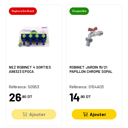
Rupture De Stock
Disponible
NEZ ROBINET 4 SORTIES
ROBINET JARDIN 15/21
A96323 EPOCA
PAPILLON CHROME SOPAL
Référence: 50953
Référence: 0154A03
26
14
,90
DT
,90
DT
Ajouter
Ajouter