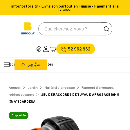
info@bstore.tn • Livraison partout en Tunisie • Paiement à la
livraison
52 962 962
Bons Plans
Nouveautés
صَيَّافِي
Accueil
Jardin
Matériel d'arrosage
Raccord d'arrosage,
robinet et vanne
JEU DE RACCORDS DE TUYAU D'ARROSAGE 19MM
(3/4") GARDENA
Disponible