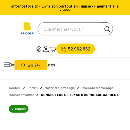
info@bstore.tn • Livraison partout en Tunisie • Paiement à la
livraison
52 962 962
Bons Plans
Nouveautés
صَيَّافِي
Accueil
Jardin
Matériel d'arrosage
Raccord d'arrosage,
robinet et vanne
CONNECTEUR DE TUYAU D'ARROSAGE GARDENA
Disponible