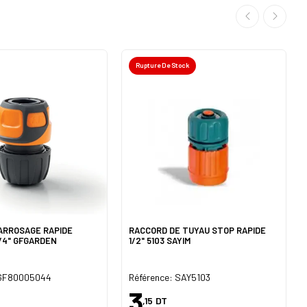
Rupture De Stock
ARROSAGE RAPIDE
RACCORD DE TUYAU STOP RAPIDE
/4" GFGARDEN
1/2" 5103 SAYIM
 GF80005044
Référence: SAY5103
3
,15
DT