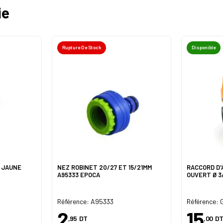
ie
Rupture De Stock
Disponible
7 JAUNE
NEZ ROBINET 20/27 ET 15/21MM
RACCORD D'
A95333 EPOCA
OUVERT Ø 3
Référence: A95333
Référence:
2
15
,95
DT
,00
DT