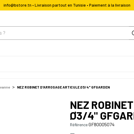
info@bstore.tn • Livraison partout en Tunisie • Paiement à la livraison
 vanne
NEZ ROBINET D'ARROSAGE ARTICULE Ø3/4" GFGARDEN
NEZ ROBINET
Ø3/4" GFGA
GF80005074
Référence