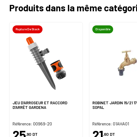
Produits dans la même catégor
Rupture De Stock
Disponible
JEU D’ARROSEUR ET RACCORD
ROBINET JARDIN 15/21 1
D’ARRÊT GARDENA
SOPAL
Référence: 00969-20
Référence: 01AHA01
25
21
,90
DT
,60
DT