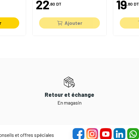
22
19
,60
DT
,80
DT
r
Ajouter
Retour et échange
En magasin
nseils et offres spéciales