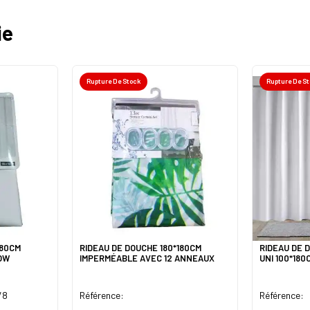
ie
Rupture De Stock
Rupture De S
180CM
RIDEAU DE DOUCHE 180*180CM
RIDEAU DE 
OW
IMPERMÉABLE AVEC 12 ANNEAUX
UNI 100*18
/8
Référence:
Référence: