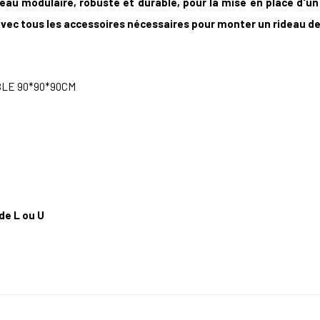
deau modulaire, robuste et durable, pour la mise en place d'un
 avec tous les accessoires nécessaires pour monter un rideau d
BLE 90*90*90CM
de L ou U