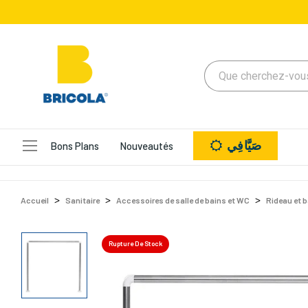
صَيَّافِي
Bons Plans
Nouveautés
Accueil
Sanitaire
Accessoires de salle de bains et WC
Rideau et 
Rupture De Stock