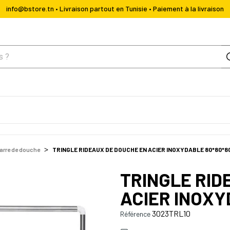
info@bstore.tn • Livraison partout en Tunisie • Paiement à la livraison
barre de douche
TRINGLE RIDEAUX DE DOUCHE EN ACIER INOXYDABLE 80*80*
TRINGLE RID
ACIER INOXY
3023TRL10
Référence