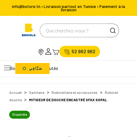
info@bstore.tn • Livraison partout en Tunisie • Paiement à la
livraison
52 962 962
Bons Plans
Nouveautés
صَيَّافِي
Accueil
Sanitaire
Robinetterie et accessoires
Robinet
douche
MITIGEUR DE DOUCHE ENCASTRÉ SFAX SOPAL
Disponible