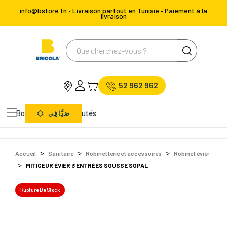
info@bstore.tn • Livraison partout en Tunisie • Paiement à la
livraison
52 962 962
Bons Plans
Nouveautés
صَيَّافِي
Accueil
Sanitaire
Robinetterie et accessoires
Robinet évier
MITIGEUR ÉVIER 3 ENTRÉES SOUSSE SOPAL
Rupture De Stock