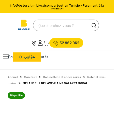
info@bstore.tn • Livraison partout en Tunisie • Paiement à la
livraison
52 962 962
Bons Plans
Nouveautés
صَيَّافِي
Accueil
Sanitaire
Robinetterie et accessoires
Robinet lave-
mains
MÉLANGEUR DE LAVE-MAINS SALAKTA SOPAL
Disponible