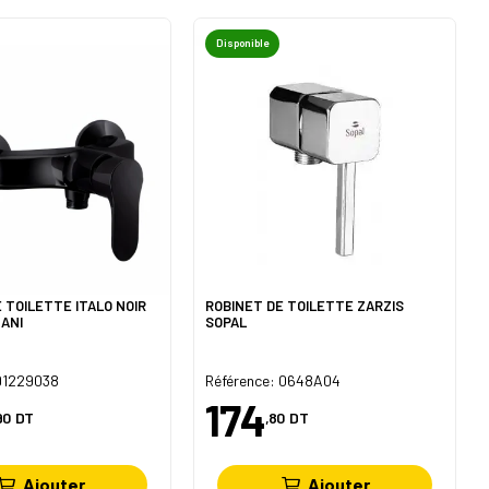
Disponible
E TOILETTE ITALO NOIR
ROBINET DE TOILETTE ZARZIS
ANI
SOPAL
 91229038
Référence: 0648A04
174
90
DT
,80
DT
Ajouter
Ajouter