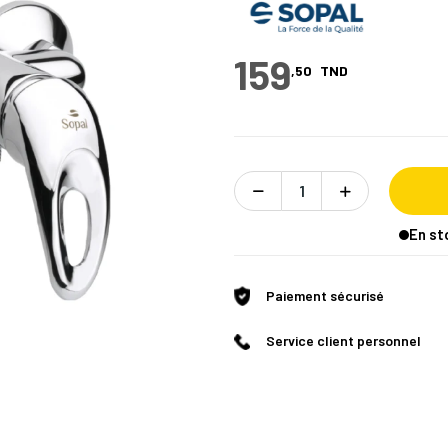
159
,50
TND
En st
Paiement sécurisé
Service client personnel