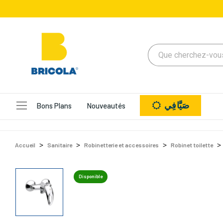
صَيَّافِي
Bons Plans
Nouveautés
Accueil
Sanitaire
Robinetterie et accessoires
Robinet toilette
Disponible