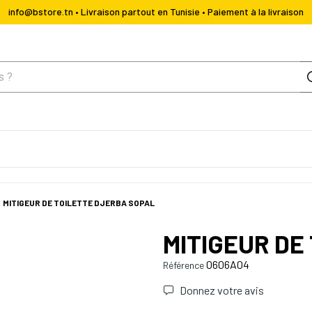
info@bstore.tn • Livraison partout en Tunisie • Paiement à la livraison
MITIGEUR DE TOILETTE DJERBA SOPAL
MITIGEUR DE
0606A04
Référence
Donnez votre avis