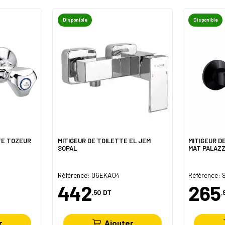
Disponible
Disponible
TE TOZEUR
MITIGEUR DE TOILETTE EL JEM
MITIGEUR D
SOPAL
MAT PALAZZ
Référence: 06EKA04
Référence:
442
265
,50
DT
,
r
Ajouter