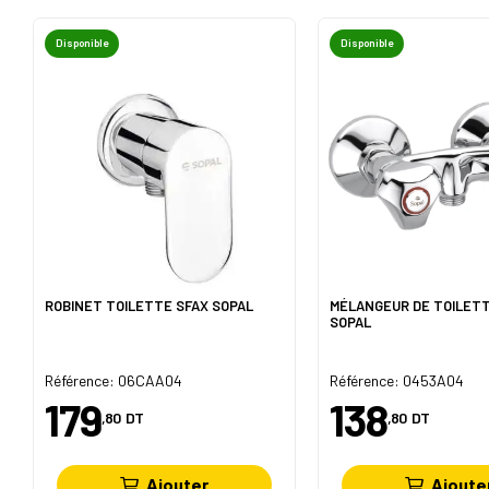
Disponible
Disponible
ROBINET TOILETTE SFAX SOPAL
MÉLANGEUR DE TOILET
SOPAL
Référence: 06CAA04
Référence: 0453A04
179
138
,80
DT
,80
DT
Ajouter
Ajoute