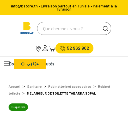
info@bstore.tn • Livraison partout en Tunisie • Paiement à la
livraison
52 962 962
Bons Plans
Nouveautés
صَيَّافِي
Accueil
Sanitaire
Robinetterie et accessoires
Robinet
toilette
MÉLANGEUR DE TOILETTE TABARKA SOPAL
Disponible