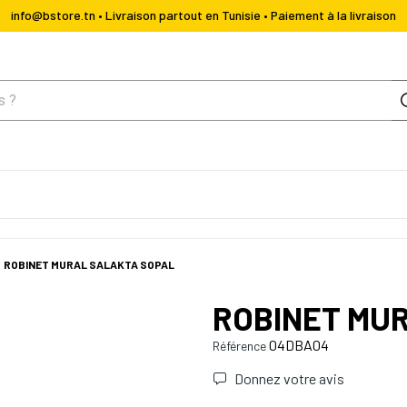
info@bstore.tn • Livraison partout en Tunisie • Paiement à la livraison
ROBINET MURAL SALAKTA SOPAL
ROBINET MU
04DBA04
Référence
Donnez votre avis