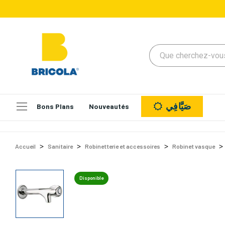
صَيَّافِي
Bons Plans
Nouveautés
Accueil
Sanitaire
Robinetterie et accessoires
Robinet vasque
Disponible