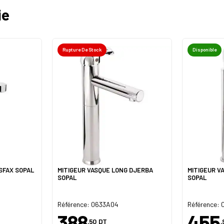
ie
Rupture De Stock
Disponible
SFAX SOPAL
MITIGEUR VASQUE LONG DJERBA
MITIGEUR V
SOPAL
SOPAL
Référence: 0633A04
Référence:
388
455
,50
DT
,