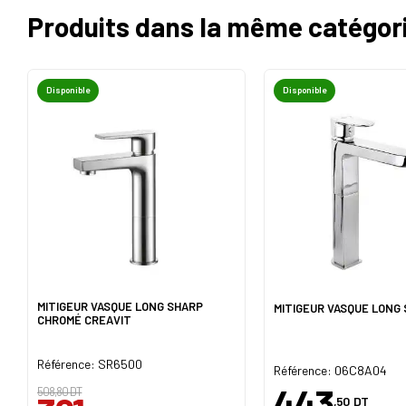
Produits dans la même catégor
Disponible
Disponible
MITIGEUR VASQUE LONG SHARP
MITIGEUR VASQUE LONG 
CHROMÉ CREAVIT
Référence: SR6500
Référence: 06C8A04
443
508,80 DT
,50
DT