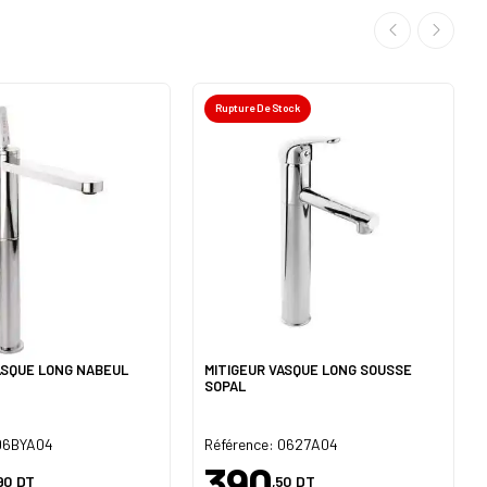
Rupture De Stock
ASQUE LONG NABEUL
MITIGEUR VASQUE LONG SOUSSE
SOPAL
 06BYA04
Référence: 0627A04
390
90
DT
,50
DT