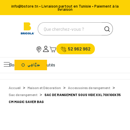
info@bstore.tn • Livraison partout en Tunisie • Paiement à la
livraison
52 962 962
Bons Plans
Nouveautés
صَيَّافِي
Accueil
Maison et Décoration
Accessoires de rangement
Sac de rangement
SAC DE RANGEMENT SOUS VIDE XXL 70X100X35
CM MAGIC SAVER BAG