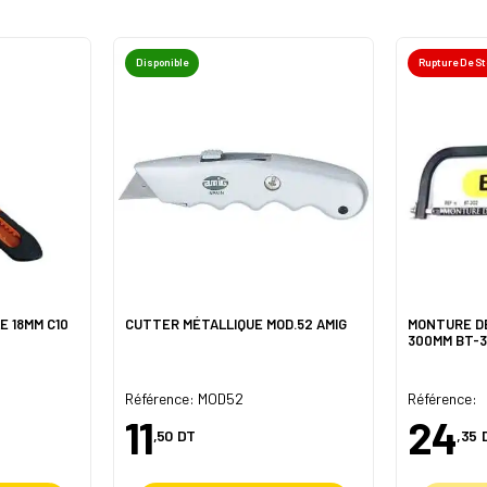
Disponible
Rupture De S
E 18MM C10
CUTTER MÉTALLIQUE MOD.52 AMIG
MONTURE DE
300MM BT-3
Référence: MOD52
Référence:
11
24
,50
DT
,35