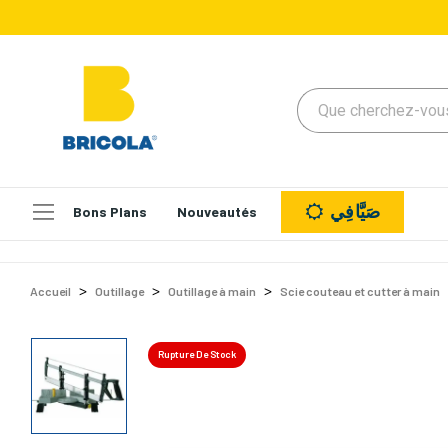
صَيَّافِي
Bons Plans
Nouveautés
Accueil
Outillage
Outillage à main
Scie couteau et cutter à main
Rupture De Stock