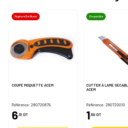
Rupture De Stock
Disponible
COUPE MOQUETTE ACEM
CUTTER À LAME SÉCABL
ACEM
Référence: 280720876
Référence: 280720010
6
1
,31
DT
,50
DT