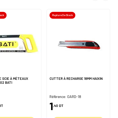
tock
Rupture De Stock
 SCIE À MÉTEAUX
CUTTER À RECHARGE 18MM HAIXIN
02 BATI
Référence: GARD-18
1
DT
,40
DT