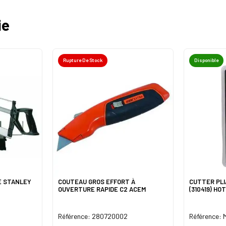
ie
Rupture De Stock
Disponible
E STANLEY
COUTEAU GROS EFFORT À
CUTTER PLI
OUVERTURE RAPIDE C2 ACEM
(310419) HO
Référence: 280720002
Référence: