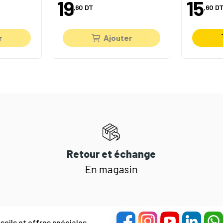
19
15
,60
DT
,60
DT
r
Ajouter
Retour et échange
En magasin
eils et offres spéciales