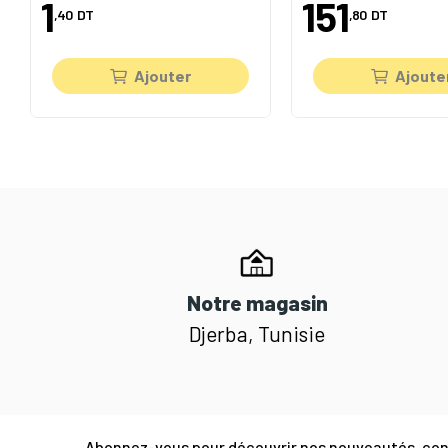
1
151
,40
DT
,80
DT
Ajouter
Ajoute
Notre magasin
Djerba, Tunisie
Abonnez-vous pour découvrir nos nouveautés, cons