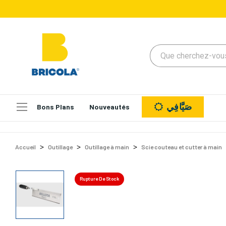
صَيَّافِي
Bons Plans
Nouveautés
Accueil
Outillage
Outillage à main
Scie couteau et cutter à main
Rupture De Stock