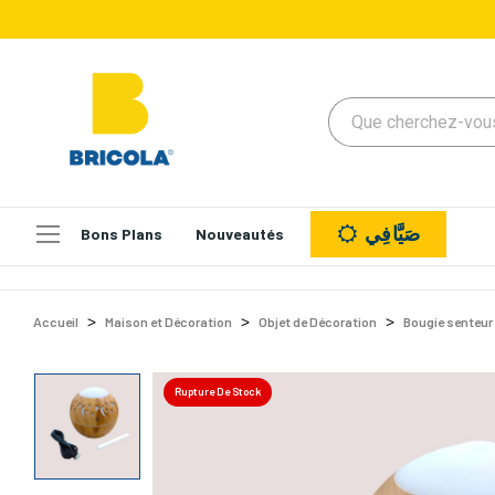
صَيَّافِي
Bons Plans
Nouveautés
Accueil
Maison et Décoration
Objet de Décoration
Bougie senteur
Rupture De Stock