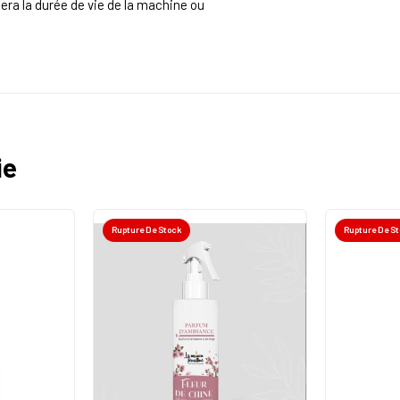
tera la durée de vie de la machine ou
ie
Rupture De Stock
Rupture De S