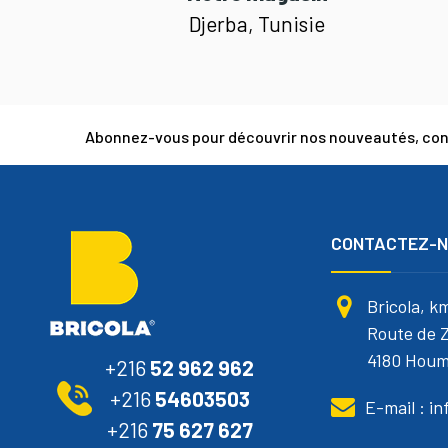
Djerba, Tunisie
Abonnez-vous pour découvrir nos nouveautés, cons
CONTACTEZ-
Bricola, k
Route de Z
4180 Houm
+216
52 962 962
+216
54603503
E-mail : i
+216
75 627 627