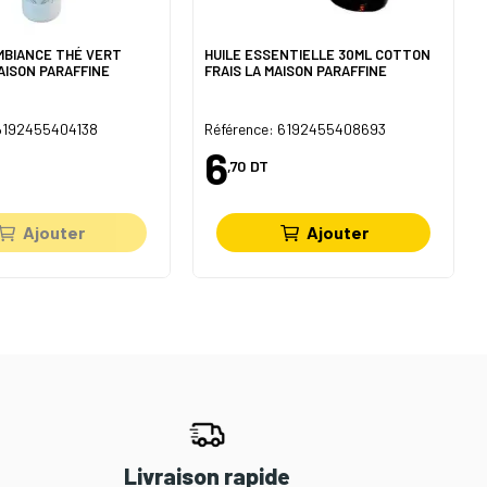
MBIANCE THÉ VERT
HUILE ESSENTIELLE 30ML COTTON
AISON PARAFFINE
FRAIS LA MAISON PARAFFINE
 6192455404138
Référence: 6192455408693
6
,70
DT
Ajouter
Ajouter
Livraison rapide