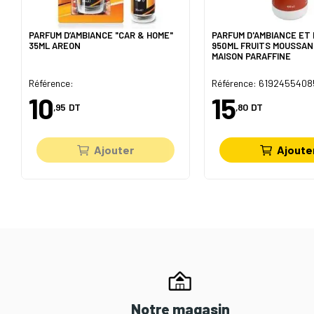
PARFUM D’AMBIANCE "CAR & HOME"
PARFUM D'AMBIANCE ET 
35ML AREON
950ML FRUITS MOUSSAN
MAISON PARAFFINE
Référence:
Référence: 619245540
10
15
,95
DT
,80
DT
Ajouter
Ajoute
Notre magasin