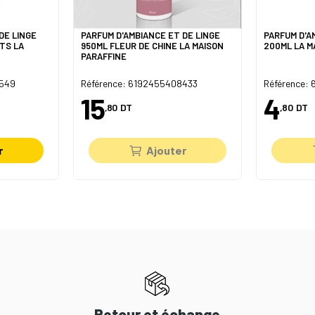
DE LINGE
PARFUM D'AMBIANCE ET DE LINGE
PARFUM D'A
TS LA
950ML FLEUR DE CHINE LA MAISON
200ML LA M
PARAFFINE
8549
Référence: 6192455408433
Référence:
15
4
,80
DT
,80
DT
r
Ajouter
Retour et échange