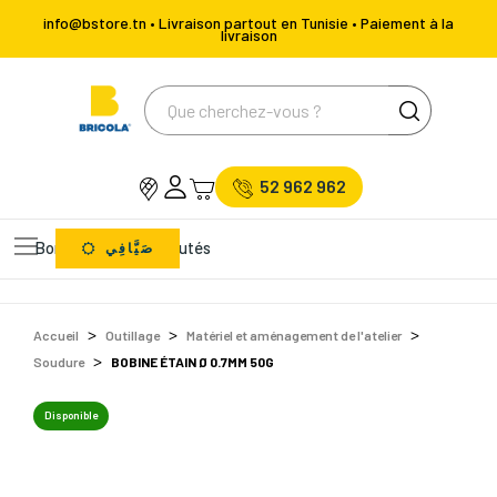
info@bstore.tn • Livraison partout en Tunisie • Paiement à la
livraison
52 962 962
Bons Plans
Nouveautés
صَيَّافِي
Accueil
Outillage
Matériel et aménagement de l'atelier
Soudure
BOBINE ÉTAIN Ø 0.7MM 50G
Disponible