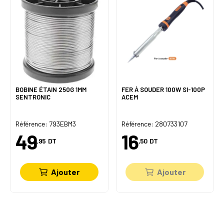
BOBINE ÉTAIN 250G 1MM
FER À SOUDER 100W SI-100P
SENTRONIC
ACEM
Référence: 793EBM3
Référence: 280733107
49
16
,95
DT
,50
DT
Ajouter
Ajouter