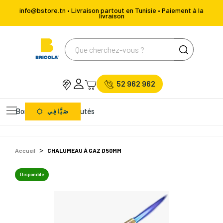
info@bstore.tn • Livraison partout en Tunisie • Paiement à la
livraison
52 962 962
Bons Plans
Nouveautés
صَيَّافِي
Accueil
CHALUMEAU À GAZ Ø50MM
Disponible