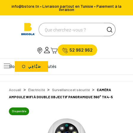
info@bstore.tn • Livraison partout en Tunisie • Paiement à la
livraison
52 962 962
Bons Plans
Nouveautés
صَيَّافِي
Accueil
Électricité
Surveillance et sécurité
CAMÉRA
AMPOULE WIFI À DOUBLE OBJECTIF PANORAMIQUE 360° TK4-5
Disponible