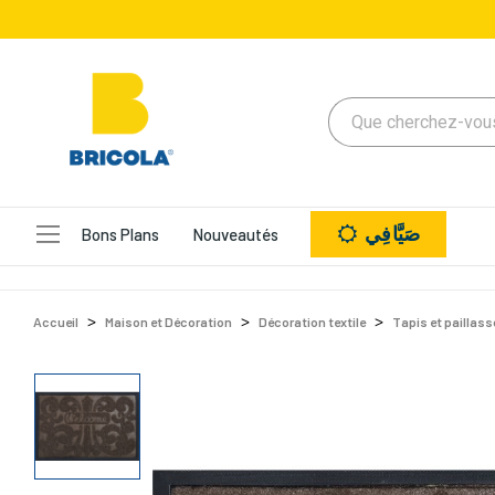
صَيَّافِي
Bons Plans
Nouveautés
Accueil
Maison et Décoration
Décoration textile
Tapis et paillas