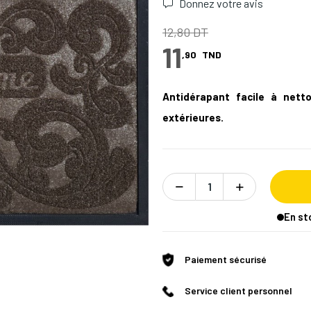
Donnez votre avis
12,80 DT
11
,90
TND
Antidérapant facile à netto
extérieures.
En st
Paiement sécurisé
Service client personnel