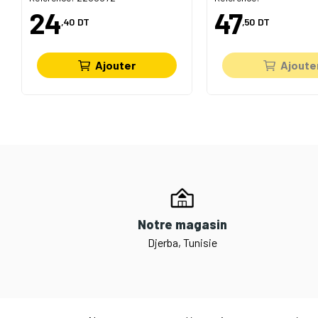
24
47
,40
DT
,50
DT
Ajouter
Ajoute
Notre magasin
Djerba, Tunisie