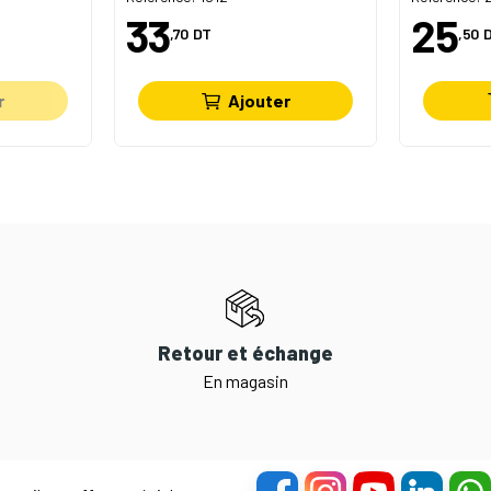
33
25
,70
DT
,50
r
Ajouter
Retour et échange
En magasin