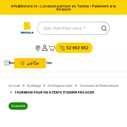
info@bstore.tn • Livraison partout en Tunisie • Paiement à la
livraison
52 962 962
Bons Plans
Nouveautés
صَيَّافِي
Accueil
Outillage
Outillage à main
Tournevis et filière taraud
TOURNEVIS POUR VIS À FENTE 3*200MM PRO ACEM
Disponible