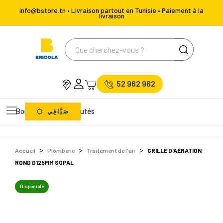
info@bstore.tn • Livraison partout en Tunisie • Paiement à la
livraison
52 962 962
Bons Plans
Nouveautés
صَيَّافِي
Accueil
Plomberie
Traitement de l'air
GRILLE D'AÉRATION
ROND Ø125MM SOPAL
Disponible