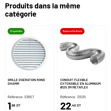
Produits dans la même
catégorie
Disponible
Rupture De Stock
GRILLE D'AÉRATION ROND
CONDUIT FLEXIBLE
D140MM
EXTENSIBLE EN ALUMINIUM
Ø125 3M METAFLEX
Référence: S3657
Référence: 12530
1
22
,66
DT
,40
DT