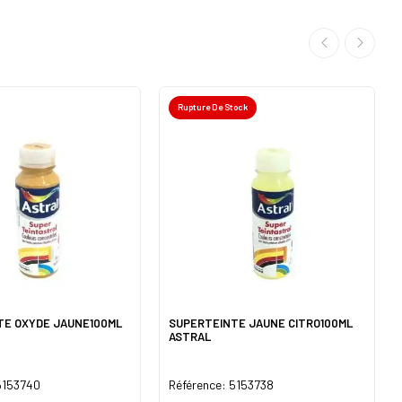
Rupture De Stock
TE OXYDE JAUNE100ML
SUPERTEINTE JAUNE CITRO100ML
ASTRAL
5153740
Référence: 5153738