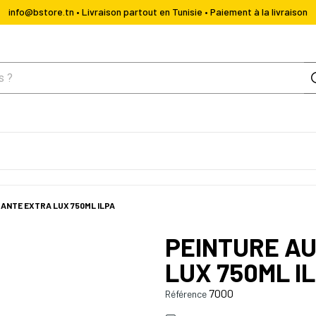
info@bstore.tn • Livraison partout en Tunisie • Paiement à la livraison
ANTE EXTRA LUX 750ML ILPA
PEINTURE A
LUX 750ML I
7000
Référence