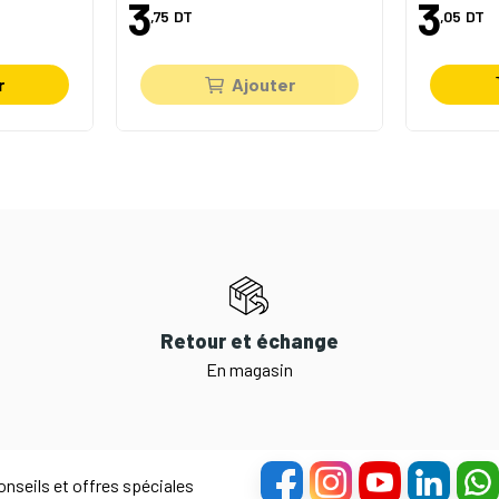
3
3
,75
DT
,05
DT
r
Ajouter
Retour et échange
En magasin
nseils et offres spéciales