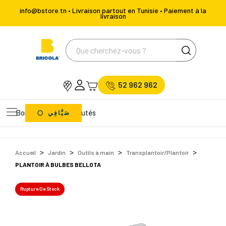
info@bstore.tn • Livraison partout en Tunisie • Paiement à la
livraison
52 962 962
Bons Plans
Nouveautés
صَيَّافِي
Accueil
Jardin
Outils à main
Transplantoir/Plantoir
PLANTOIR À BULBES BELLOTA
Rupture De Stock