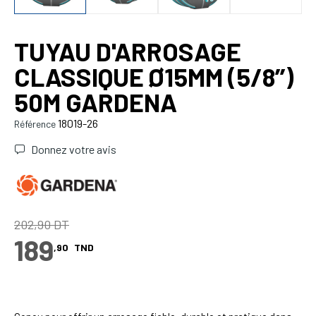
TUYAU D'ARROSAGE
CLASSIQUE Ø15MM (5/8’’)
50M GARDENA
18019-26
Référence
Donnez votre avis
202,90 DT
189
,90
TND