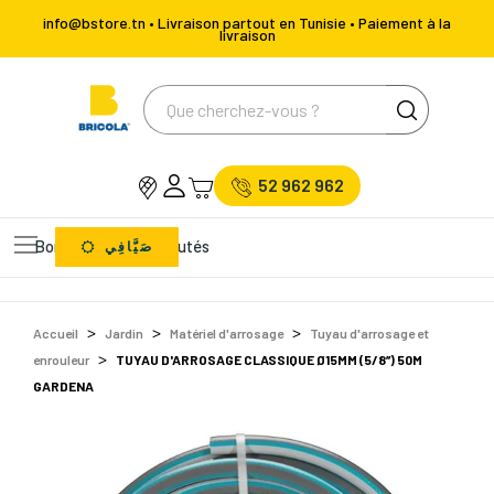
info@bstore.tn • Livraison partout en Tunisie • Paiement à la
livraison
52 962 962
Bons Plans
Nouveautés
صَيَّافِي
Accueil
Jardin
Matériel d'arrosage
Tuyau d'arrosage et
enrouleur
TUYAU D'ARROSAGE CLASSIQUE Ø15MM (5/8’’) 50M
GARDENA