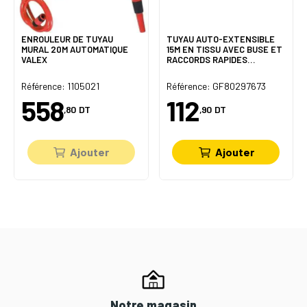
ENROULEUR DE TUYAU
TUYAU AUTO-EXTENSIBLE
MURAL 20M AUTOMATIQUE
15M EN TISSU AVEC BUSE ET
VALEX
RACCORDS RAPIDES
AQUAPOP GREY EASY
GFGARDEN
Référence: 1105021
Référence: GF80297673
558
112
,80
DT
,90
DT
Ajouter
Ajouter
Notre magasin