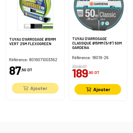
TUYAU D'ARROSAGE
TUYAU D'ARROSAGE Ø15MM
CLASSIQUE Ø15MM (5/8’’) 50M
VERT 25M FLEXOGREEN
GARDENA
Référence: 18019-26
Référence: 8019071003362
87
202,90 DT
189
,50
DT
,90
DT
Ajouter
Ajouter