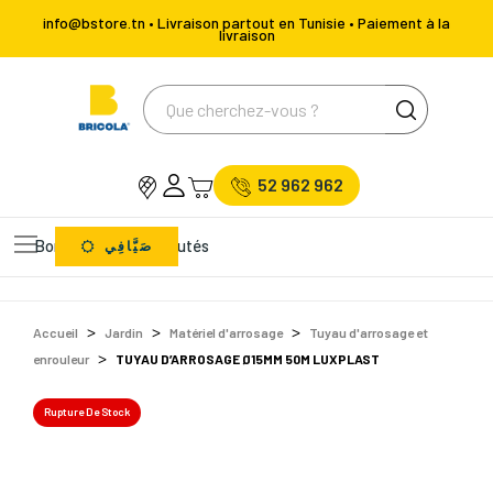
info@bstore.tn • Livraison partout en Tunisie • Paiement à la
livraison
52 962 962
Bons Plans
Nouveautés
صَيَّافِي
Accueil
Jardin
Matériel d'arrosage
Tuyau d'arrosage et
enrouleur
TUYAU D’ARROSAGE Ø15MM 50M LUXPLAST
Rupture De Stock