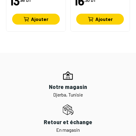
13
16
,95
DT
,30
DT
Ajouter
Ajouter
Notre magasin
Djerba, Tunisie
Retour et échange
En magasin