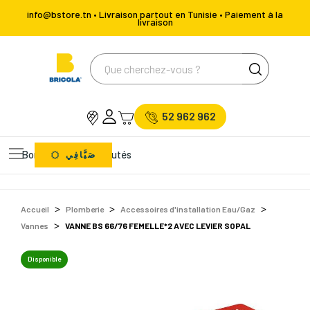
info@bstore.tn • Livraison partout en Tunisie • Paiement à la
livraison
52 962 962
Bons Plans
Nouveautés
صَيَّافِي
Accueil
Plomberie
Accessoires d'installation Eau/Gaz
Vannes
VANNE BS 66/76 FEMELLE*2 AVEC LEVIER SOPAL
Disponible