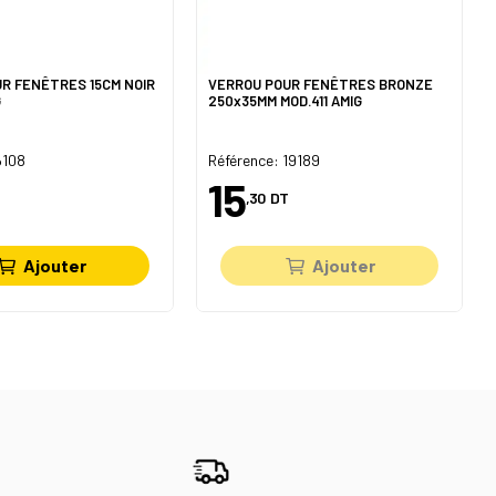
R FENÊTRES 15CM NOIR
VERROU POUR FENÊTRES BRONZE
G
250x35MM MOD.411 AMIG
6108
Référence: 19189
15
,30
DT
Ajouter
Ajouter