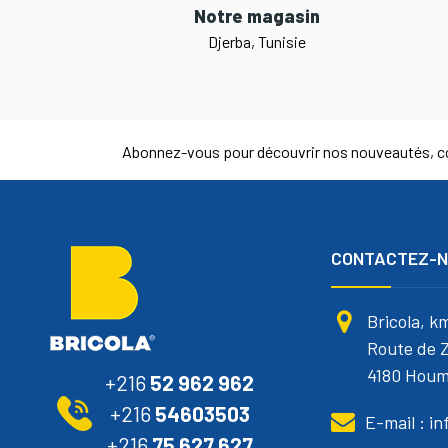
Notre magasin
Djerba, Tunisie
Abonnez-vous pour découvrir nos nouveautés, co
CONTACTEZ-
Bricola, k
Route de Z
4180 Houm
+216
52 962 962
+216
54603503
E-mail : i
+216
75 627 627