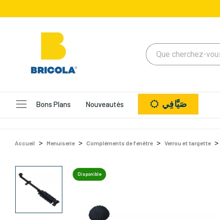
صَيَّافِي
Bons Plans
Nouveautés
Accueil
Menuiserie
Compléments de fenêtre
Verrou et targette
Disponible