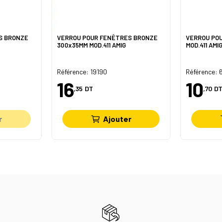
S BRONZE
VERROU POUR FENÊTRES BRONZE
VERROU POU
300x35MM MOD.411 AMIG
MOD.411 AMI
Référence: 19190
Référence: 
16
10
,35
DT
,70
DT
r
Ajouter