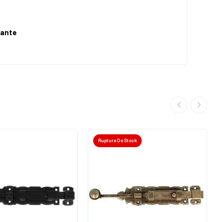
gante
Rupture De Stock