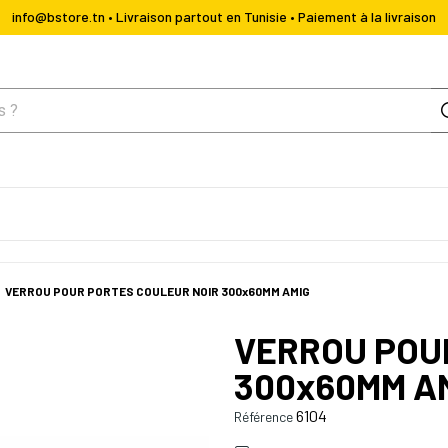
info@bstore.tn • Livraison partout en Tunisie • Paiement à la livraison
VERROU POUR PORTES COULEUR NOIR 300x60MM AMIG
VERROU POU
300x60MM A
6104
Référence