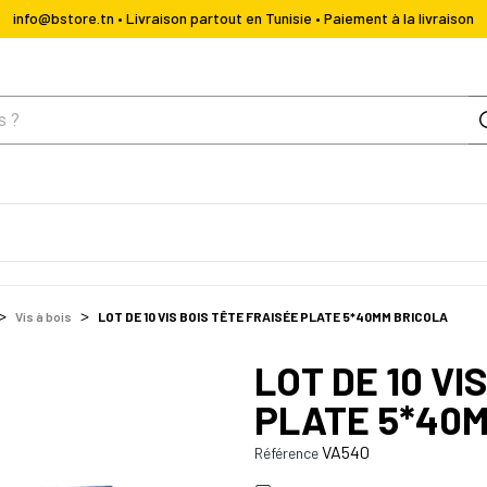
info@bstore.tn • Livraison partout en Tunisie • Paiement à la livraison
Vis à bois
LOT DE 10 VIS BOIS TÊTE FRAISÉE PLATE 5*40MM BRICOLA
LOT DE 10 VI
PLATE 5*40
VA540
Référence