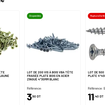
Disponible
Rupture De S
TÊTE
LOT DE 200 VIS À BOIS VBA TÊTE
LOT DE 500 
 JAUNE
FRAISÉE PLATE BOIS EN ACIER
PLATE 4*4
ZINGUÉ 4*30MM BLANC
Référence:
Référence:
3
11
,50
DT
,40
DT