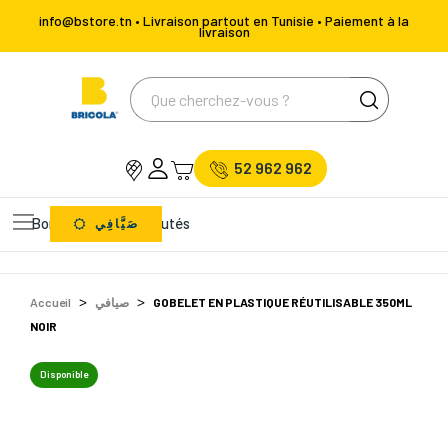
info@bstore.tn • Livraison partout en Tunisie • Paiement à la
livraison
52 962 962
Bons Plans
Nouveautés
صَيَّافِي
Accueil
صيافي
GOBELET EN PLASTIQUE RÉUTILISABLE 350ML
NOIR
Disponible