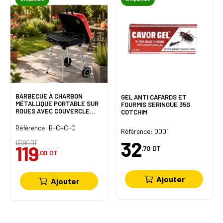
BARBECUE À CHARBON
GEL ANTI CAFARDS ET
MÉTALLIQUE PORTABLE SUR
FOURMIS SERINGUE 35G
ROUES AVEC COUVERCLE
COTCHIM
CAMP
Référence: B-C+C-C
Référence: 0001
32
137,90 DT
119
,70
DT
,00
DT
Ajouter
Ajouter