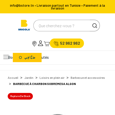
info@bstore.tn • Livraison partout en Tunisie • Paiement à la
livraison
52 962 962
Bons Plans
Nouveautés
صَيَّافِي
Accueil
Jardin
Loisirs en plein air
Barbecue et accessoires
BARBECUE À CHARBON SOBREMESA ALGON
Rupture De Stock