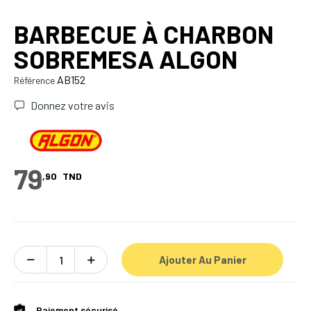
BARBECUE À CHARBON
SOBREMESA ALGON
AB152
Référence
Donnez votre avis
79
,90
TND
Ajouter Au Panier
Paiement sécurisé