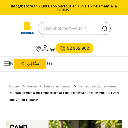
info@bstore.tn • Livraison partout en Tunisie • Paiement à la
livraison
52 962 962
Bons Plans
Nouveautés
صَيَّافِي
Accueil
Jardin
Loisirs en plein air
Barbecue et accessoires
BARBECUE À CHARBON MÉTALLIQUE PORTABLE SUR ROUES AVEC
COUVERCLE CAMP