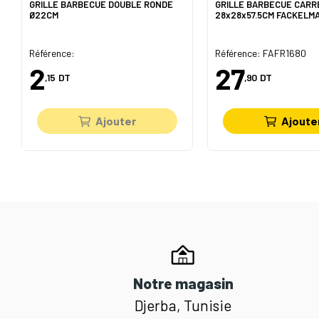
GRILLE BARBECUE DOUBLE RONDE
GRILLE BARBECUE CARR
Ø22CM
28x28x57.5CM FACKELM
Référence:
Référence: FAFR1680
2
27
,15
DT
,90
DT
Ajouter
Ajoute
Notre magasin
Djerba, Tunisie