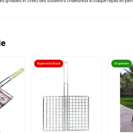
 grillades et créez des souvenirs chaleureux à chaque repas en plein
ie
Rupture De Stock
Disponible