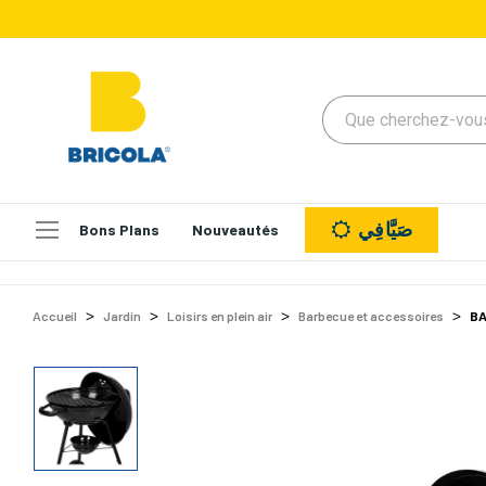
صَيَّافِي
Bons Plans
Nouveautés
Accueil
Jardin
Loisirs en plein air
Barbecue et accessoires
BA