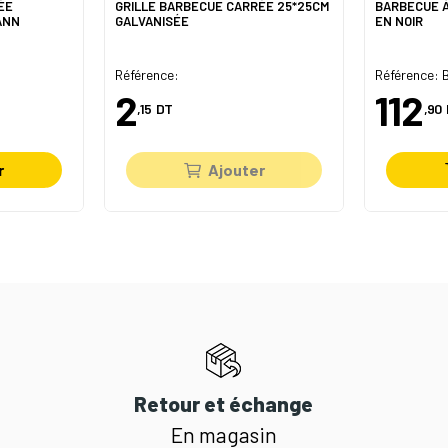
ÉE
GRILLE BARBECUE CARRÉE 25*25CM
BARBECUE À
ANN
GALVANISÉE
EN NOIR
Référence:
Référence: 
2
112
,15
DT
,90
r
Ajouter
Retour et échange
En magasin