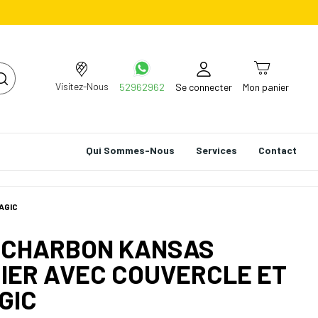
Visitez-Nous
52962962
Se connecter
Mon panier
Qui Sommes-Nous
Services
Contact
AGIC
 CHARBON KANSAS
IER AVEC COUVERCLE ET
GIC