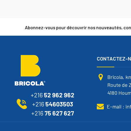
Abonnez-vous pour découvrir nos nouveautés, cons
CONTACTEZ-
Bricola, k
Route de Z
4180 Houm
+216
52 962 962
+216
54603503
E-mail : i
+216
75 627 627