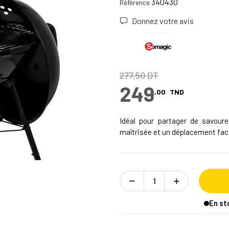
340430
Référence
Donnez votre avis
277,50 DT
249
,00
TND
Idéal pour partager de savou
maîtrisée et un déplacement faci
En st