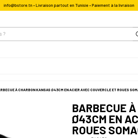
info@bstore.tn • Livraison partout en Tunisie • Paiement à la livraison
RBECUE À CHARBON KANSAS Ø43CM EN ACIER AVEC COUVERCLE ET ROUES SOM
BARBECUE À
Ø43CM EN AC
ROUES SOMA