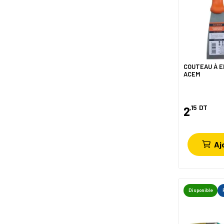
COUTEAU À E
ACEM
,15
DT
2
Aj
Disponible