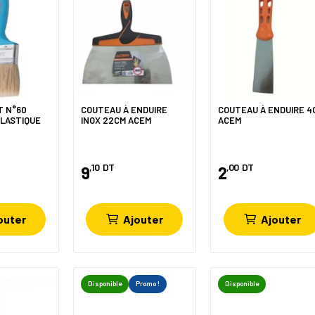
T N°60
COUTEAU À ENDUIRE
COUTEAU À ENDUIRE 4
LASTIQUE
INOX 22CM ACEM
ACEM
,10
DT
,00
DT
9
2
outer
Ajouter
Ajouter
Disponible
Promo !
Disponible