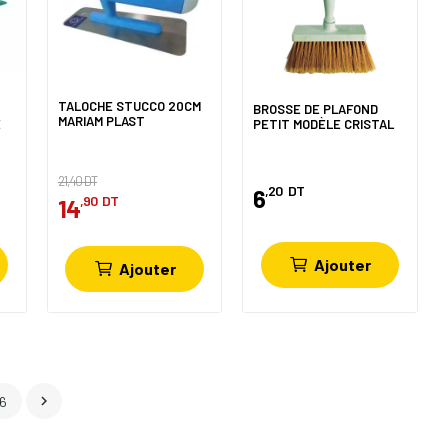
TALOCHE STUCCO 20CM
BROSSE DE PLAFOND
MARIAM PLAST
E
PETIT MODÈLE CRISTAL
21,40 DT
,20
DT
6
,90
DT
14
Ajouter
Ajouter

6