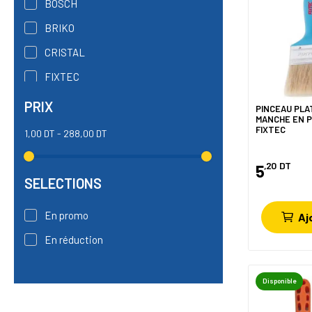
BOSCH
BRIKO
CRISTAL
FIXTEC
KAPRIOL
PRIX
PINCEAU PLA
MANCHE EN P
MARIAM PLAST
FIXTEC
1,00 DT - 288,00 DT
OCAI
,20
DT
5
PINTY PLUS
SELECTIONS
En promo
Aj
En réduction
Disponible