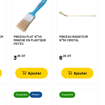
CM
PINCEAU PLAT N°40
PINCEAU RADIATEUR
MANCHE EN PLASTIQUE
N°50 CRISTAL
FIXTEC
,25
DT
,20
DT
3
6
Ajouter
Ajouter
Disponible
Promo !
Disponible