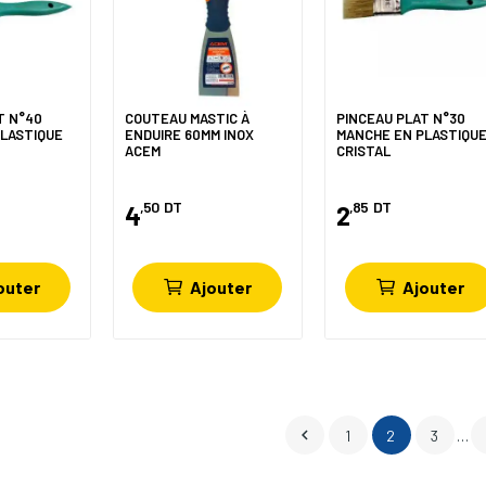
T N°40
COUTEAU MASTIC À
PINCEAU PLAT N°30
LASTIQUE
ENDUIRE 60MM INOX
MANCHE EN PLASTIQU
ACEM
CRISTAL
,50
DT
,85
DT
4
2
outer
Ajouter
Ajouter

1
2
3
…