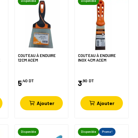
Disponible
Disponible
COUTEAU À ENDUIRE
COUTEAU À ENDUIRE
E
12CM ACEM
INOX 4CM ACEM
,40
DT
,90
DT
5
3
Ajouter
Ajouter
Disponible
Disponible
Promo !