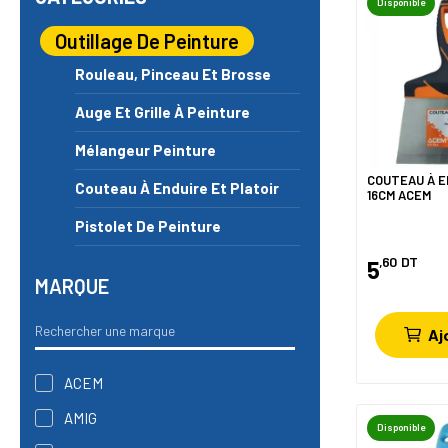
Disponible
Outillage De Peinture
Rouleau, Pinceau Et Brosse
Auge Et Grille À Peinture
Mélangeur Peinture
COUTEAU À E
Couteau À Enduire Et Platoir
16CM ACEM
Pistolet De Peinture
,60
DT
5
MARQUE
Aj
ACEM
AMIG
Disponible