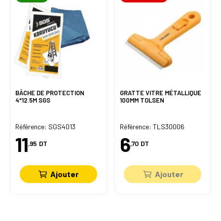
BÂCHE DE PROTECTION
GRATTE VITRE MÉTALLIQUE
4*12.5M SGS
100MM TOLSEN
Référence: SGS4013
Référence: TLS30006
11
6
,95
DT
,70
DT
Ajouter
Ajouter