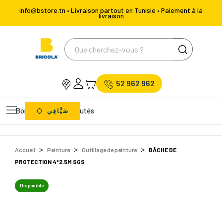
info@bstore.tn • Livraison partout en Tunisie • Paiement à la
livraison
52 962 962
Bons Plans
Nouveautés
صَيَّافِي
Accueil
Peinture
Outillage de peinture
BÂCHE DE
PROTECTION 4*2.5M SGS
Disponible