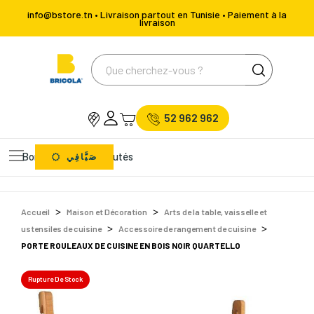
info@bstore.tn • Livraison partout en Tunisie • Paiement à la
livraison
52 962 962
Bons Plans
Nouveautés
صَيَّافِي
Accueil
Maison et Décoration
Arts de la table, vaisselle et
ustensiles de cuisine
Accessoire de rangement de cuisine
PORTE ROULEAUX DE CUISINE EN BOIS NOIR QUARTELLO
Rupture De Stock